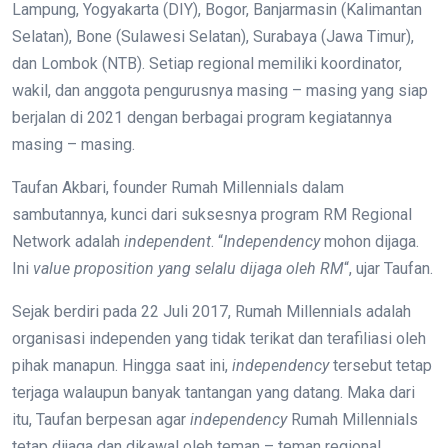
Lampung, Yogyakarta (DIY), Bogor, Banjarmasin (Kalimantan
Selatan), Bone (Sulawesi Selatan), Surabaya (Jawa Timur),
dan Lombok (NTB). Setiap regional memiliki koordinator,
wakil, dan anggota pengurusnya masing – masing yang siap
berjalan di 2021 dengan berbagai program kegiatannya
masing – masing.
Taufan Akbari, founder Rumah Millennials dalam
sambutannya, kunci dari suksesnya program RM Regional
Network adalah
independent
. “
Independency
mohon dijaga.
Ini
value proposition yang selalu dijaga oleh RM
“, ujar Taufan.
Sejak berdiri pada 22 Juli 2017, Rumah Millennials adalah
organisasi independen yang tidak terikat dan terafiliasi oleh
pihak manapun. Hingga saat ini,
independency
tersebut tetap
terjaga walaupun banyak tantangan yang datang. Maka dari
itu, Taufan berpesan agar
independency
Rumah Millennials
tetap dijaga dan dikawal oleh teman – teman regional.