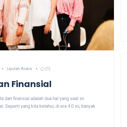
Liputan Acara
(1)
n Finansial
dan finansial adalah dua hal yang saat ini
l. Seperti yang kita ketahui, di era 4.0 ini, banyak