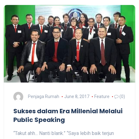
Penjaga Rumah
June 8, 2017
Feature
(0)
Sukses dalam Era Millenial Melalui
Public Speaking
“Takut ahh... Nanti blank.” “Saya lebih baik terjun