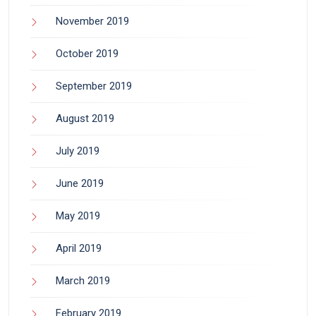
November 2019
October 2019
September 2019
August 2019
July 2019
June 2019
May 2019
April 2019
March 2019
February 2019