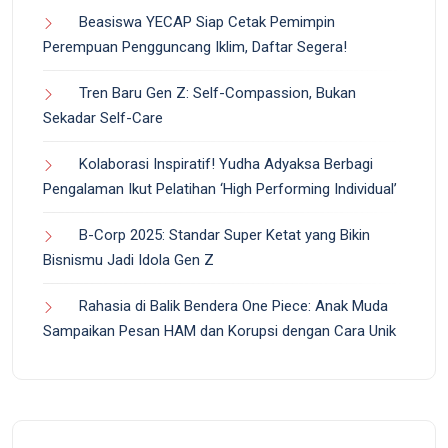
Beasiswa YECAP Siap Cetak Pemimpin
Perempuan Pengguncang Iklim, Daftar Segera!
Tren Baru Gen Z: Self-Compassion, Bukan
Sekadar Self-Care
Kolaborasi Inspiratif! Yudha Adyaksa Berbagi
Pengalaman Ikut Pelatihan ‘High Performing Individual’
B-Corp 2025: Standar Super Ketat yang Bikin
Bisnismu Jadi Idola Gen Z
Rahasia di Balik Bendera One Piece: Anak Muda
Sampaikan Pesan HAM dan Korupsi dengan Cara Unik