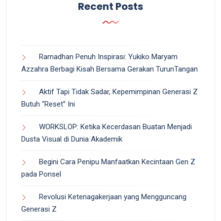
Recent Posts
Ramadhan Penuh Inspirasi: Yukiko Maryam
Azzahra Berbagi Kisah Bersama Gerakan TurunTangan
Aktif Tapi Tidak Sadar, Kepemimpinan Generasi Z
Butuh “Reset” Ini
WORKSLOP: Ketika Kecerdasan Buatan Menjadi
Dusta Visual di Dunia Akademik
Begini Cara Penipu Manfaatkan Kecintaan Gen Z
pada Ponsel
Revolusi Ketenagakerjaan yang Mengguncang
Generasi Z