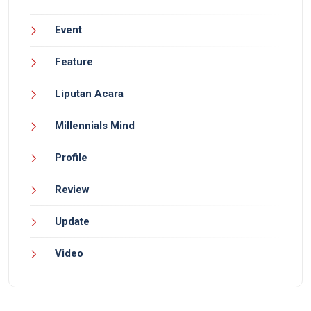
Event
Feature
Liputan Acara
Millennials Mind
Profile
Review
Update
Video