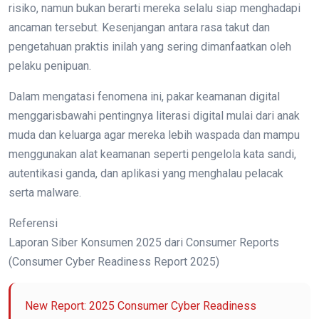
risiko, namun bukan berarti mereka selalu siap menghadapi
ancaman tersebut. Kesenjangan antara rasa takut dan
pengetahuan praktis inilah yang sering dimanfaatkan oleh
pelaku penipuan.
Dalam mengatasi fenomena ini, pakar keamanan digital
menggarisbawahi pentingnya literasi digital mulai dari anak
muda dan keluarga agar mereka lebih waspada dan mampu
menggunakan alat keamanan seperti pengelola kata sandi,
autentikasi ganda, dan aplikasi yang menghalau pelacak
serta malware.
Referensi
Laporan Siber Konsumen 2025 dari Consumer Reports
(Consumer Cyber Readiness Report 2025)
New Report: 2025 Consumer Cyber Readiness