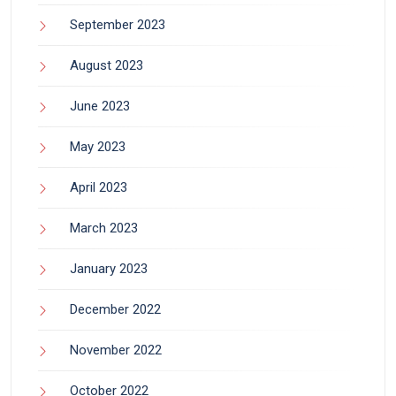
September 2023
August 2023
June 2023
May 2023
April 2023
March 2023
January 2023
December 2022
November 2022
October 2022