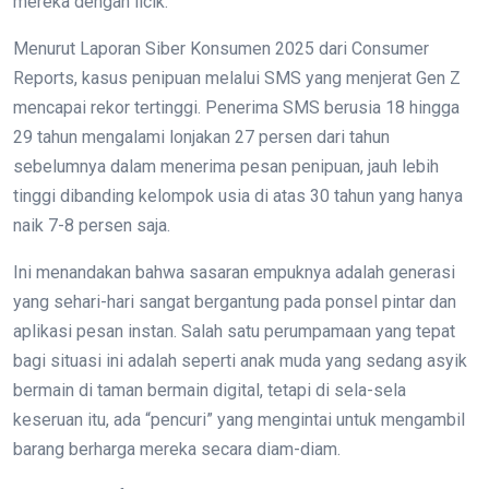
mereka dengan licik.
Menurut Laporan Siber Konsumen 2025 dari Consumer
Reports, kasus penipuan melalui SMS yang menjerat Gen Z
mencapai rekor tertinggi. Penerima SMS berusia 18 hingga
29 tahun mengalami lonjakan 27 persen dari tahun
sebelumnya dalam menerima pesan penipuan, jauh lebih
tinggi dibanding kelompok usia di atas 30 tahun yang hanya
naik 7-8 persen saja.
Ini menandakan bahwa sasaran empuknya adalah generasi
yang sehari-hari sangat bergantung pada ponsel pintar dan
aplikasi pesan instan. Salah satu perumpamaan yang tepat
bagi situasi ini adalah seperti anak muda yang sedang asyik
bermain di taman bermain digital, tetapi di sela-sela
keseruan itu, ada “pencuri” yang mengintai untuk mengambil
barang berharga mereka secara diam-diam.