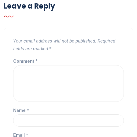
Leave a Reply
Your email address will not be published.
Required
fields are marked
*
Comment
*
Name
*
Email
*