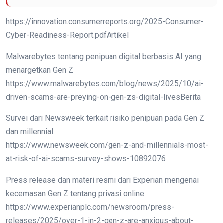
https://innovation.consumerreports.org/2025-Consumer-
Cyber-Readiness-Report.pdfArtikel
Malwarebytes tentang penipuan digital berbasis AI yang
menargetkan Gen Z
https://www.malwarebytes.com/blog/news/2025/10/ai-
driven-scams-are-preying-on-gen-zs-digital-livesBerita
Survei dari Newsweek terkait risiko penipuan pada Gen Z
dan millennial
https://www.newsweek.com/gen-z-and-millennials-most-
at-risk-of-ai-scams-survey-shows-10892076
Press release dan materi resmi dari Experian mengenai
kecemasan Gen Z tentang privasi online
https://www.experianplc.com/newsroom/press-
releases/2025/over-1-in-2-gen-z-are-anxious-about-