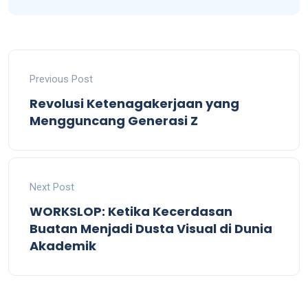
Previous Post
Revolusi Ketenagakerjaan yang
Mengguncang Generasi Z
Next Post
WORKSLOP: Ketika Kecerdasan
Buatan Menjadi Dusta Visual di Dunia
Akademik