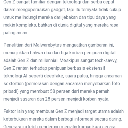
Gen Z sangat familiar dengan teknologi dan serba cepat
dalam mengoperasikan gadget, tapi itu ternyata tidak cukup
untuk melindungi mereka dari jebakan dan tipu daya yang
makin kompleks, bahkan di dunia digital yang mereka rasa
paling aman.
Penelitian dari Malwarebytes menguatkan gambaran ini,
menunjukkan bahwa dua dari tiga korban penipuan digital
adalah Gen Z dan millennial. Meskipun sangat tech-savvy,
Gen Z rentan terhadap penipuan berbasis ekstensif
teknologi AI seperti deepfake, suara palsu, hingga ancaman
sextortion (pemerasan dengan ancaman menyebarkan foto
pribadi) yang membuat 58 persen dari mereka pernah
menjadi sasaran dan 28 persen menjadi korban nyata.
Faktor lain yang membuat Gen Z menjadi target utama adalah
keterbukaan mereka dalam berbagi informasi secara daring.
Generasi ini lebih cenderung menjalin komunikasi secara