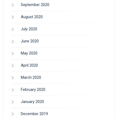
September 2020
August 2020
July 2020
June 2020
May 2020
April 2020
March 2020
February 2020
January 2020
December 2019