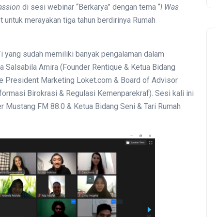
assion
di sesi webinar “Berkarya” dengan tema “
I Was
t untuk merayakan tiga tahun berdirinya Rumah
a/i yang sudah memiliki banyak pengalaman dalam
a Salsabila Amira (Founder Rentique & Ketua Bidang
ce President Marketing Loket.com & Board of Advisor
eformasi Birokrasi & Regulasi Kemenparekraf). Sesi kali ini
cer Mustang FM 88.0 & Ketua Bidang Seni & Tari Rumah