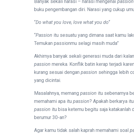
Banyak sekali narasi – narasi mengenai
passion
buku pengembangan diri. Narasi yang cukup umum,
“
Do what you love, love what you do
“
“
Passion
itu sesuatu yang dimana saat kamu laku
Temukan passionmu selagi masih muda”
Akhirnya banyak sekali generasi muda dari kalan
passion
mereka. Konflik batin kerap terjadi kare
kurang sesuai dengan
passion
sehingga lebih co
yang dicintai.
Masalahnya, memang
passion
itu sebenarnya b
memahami apa itu
passion
? Apakah berkarya itu
passion
itu bisa ketemu begitu saja katakanlah 
berumur 30-an?
Agar kamu tidak salah kaprah memahami soal
p