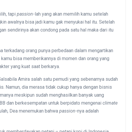
ih, tapi
passion
-lah yang akan memilih kamu setelah
in awalnya bisa jadi kamu gak menyukai hal itu. Setelah
gan sendirinya akan condong pada satu hal maka dari itu
rena terkadang orang punya perbedaan dalam mengartikan
kan kamu bisa memberikannya di momen dan orang yang
akter yang kuat saat berkarya.
Salsabila Amira salah satu pemudi yang sebenarnya sudah
is. Namun, dia merasa tidak cukup hanya dengan bisnis
rtamanya meskipun sudah menghasilkan banyak uang
 PBB dan berkesempatan untuk berpidato mengenai
climate
situlah, Dea menemukan bahwa
passion
-nya adalah
ntuk memberdayakan petani – petani kopi di Indonesia.