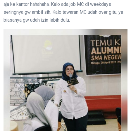
aja ke kantor hahahaha. Kalo ada job MC di weekdays
seringnya gw ambil sih. Kalo tawaran MC udah over gitu, ya
biasanya gw udah izin lebih dulu.