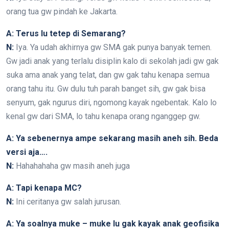
orang tua gw pindah ke Jakarta.
A: Terus lu tetep di Semarang?
N:
Iya. Ya udah akhirnya gw SMA gak punya banyak temen.
Gw jadi anak yang terlalu disiplin kalo di sekolah jadi gw gak
suka ama anak yang telat, dan gw gak tahu kenapa semua
orang tahu itu. Gw dulu tuh parah banget sih, gw gak bisa
senyum, gak ngurus diri, ngomong kayak ngebentak. Kalo lo
kenal gw dari SMA, lo tahu kenapa orang nganggep gw.
A: Ya sebenernya ampe sekarang masih aneh sih. Beda
versi aja….
N:
Hahahahaha gw masih aneh juga
A: Tapi kenapa MC?
N:
Ini ceritanya gw salah jurusan.
A: Ya soalnya muke – muke lu gak kayak anak geofisika