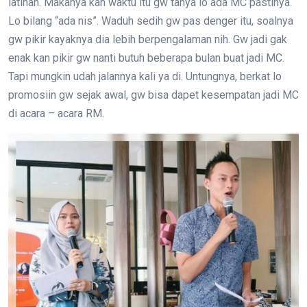
latihan. Makanya kan waktu itu gw tanya lo ada MC pastinya.
Lo bilang “ada nis”. Waduh sedih gw pas denger itu, soalnya
gw pikir kayaknya dia lebih berpengalaman nih. Gw jadi gak
enak kan pikir gw nanti butuh beberapa bulan buat jadi MC.
Tapi mungkin udah jalannya kali ya di. Untungnya, berkat lo
promosiin gw sejak awal, gw bisa dapet kesempatan jadi MC
di acara – acara RM.