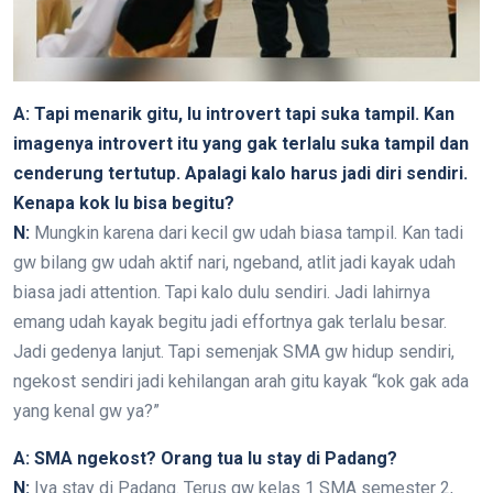
A: Tapi menarik gitu, lu introvert tapi suka tampil. Kan
imagenya introvert itu yang gak terlalu suka tampil dan
cenderung tertutup. Apalagi kalo harus jadi diri sendiri.
Kenapa kok lu bisa begitu?
N:
Mungkin karena dari kecil gw udah biasa tampil. Kan tadi
gw bilang gw udah aktif nari, ngeband, atlit jadi kayak udah
biasa jadi attention. Tapi kalo dulu sendiri. Jadi lahirnya
emang udah kayak begitu jadi effortnya gak terlalu besar.
Jadi gedenya lanjut. Tapi semenjak SMA gw hidup sendiri,
ngekost sendiri jadi kehilangan arah gitu kayak “kok gak ada
yang kenal gw ya?”
A: SMA ngekost? Orang tua lu stay di Padang?
N:
Iya stay di Padang. Terus gw kelas 1 SMA semester 2,