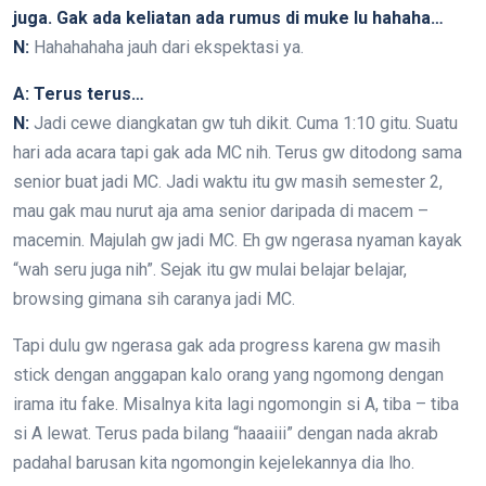
juga. Gak ada keliatan ada rumus di muke lu hahaha…
N:
Hahahahaha jauh dari ekspektasi ya.
A: Terus terus…
N:
Jadi cewe diangkatan gw tuh dikit. Cuma 1:10 gitu. Suatu
hari ada acara tapi gak ada MC nih. Terus gw ditodong sama
senior buat jadi MC. Jadi waktu itu gw masih semester 2,
mau gak mau nurut aja ama senior daripada di macem –
macemin. Majulah gw jadi MC. Eh gw ngerasa nyaman kayak
“wah seru juga nih”. Sejak itu gw mulai belajar belajar,
browsing gimana sih caranya jadi MC.
Tapi dulu gw ngerasa gak ada progress karena gw masih
stick dengan anggapan kalo orang yang ngomong dengan
irama itu fake. Misalnya kita lagi ngomongin si A, tiba – tiba
si A lewat. Terus pada bilang “haaaiii” dengan nada akrab
padahal barusan kita ngomongin kejelekannya dia lho.