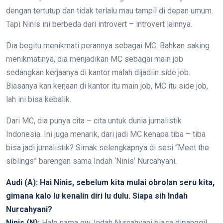
dengan tertutup dan tidak terlalu mau tampil di depan umum.
Tapi Ninis ini berbeda dari introvert – introvert lainnya.
Dia begitu menikmati perannya sebagai MC. Bahkan saking
menikmatinya, dia menjadikan MC sebagai main job
sedangkan kerjaanya di kantor malah dijadiin side job.
Biasanya kan kerjaan di kantor itu main job, MC itu side job,
lah ini bisa kebalik.
Dari MC, dia punya cita – cita untuk dunia jurnalistik
Indonesia. Ini juga menarik, dari jadi MC kenapa tiba – tiba
bisa jadi jurnalistik? Simak selengkapnya di sesi “Meet the
siblings” barengan sama Indah ‘Ninis’ Nurcahyani.
Audi (A): Hai Ninis, sebelum kita mulai obrolan seru kita,
gimana kalo lu kenalin diri lu dulu. Siapa sih Indah
Nurcahyani?
Ninis (N):
Halo nama gw, Indah Nurcahyani biasa dipanggil