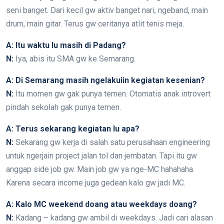
seni banget. Dari kecil gw aktiv banget nari, ngeband, main
drum, main gitar. Terus gw ceritanya atlit tenis meja.
A: Itu waktu lu masih di Padang?
N:
Iya, abis itu SMA gw ke Semarang.
A: Di Semarang masih ngelakuiin kegiatan kesenian?
N:
Itu momen gw gak punya temen. Otomatis anak introvert
pindah sekolah gak punya temen.
A: Terus sekarang kegiatan lu apa?
N:
Sekarang gw kerja di salah satu perusahaan engineering
untuk ngerjain project jalan tol dan jembatan. Tapi itu gw
anggap side job gw. Main job gw ya nge-MC hahahaha.
Karena secara income juga gedean kalo gw jadi MC.
A: Kalo MC weekend doang atau weekdays doang?
N:
Kadang – kadang gw ambil di weekdays. Jadi cari alasan