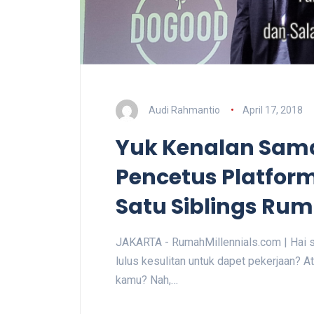
Audi Rahmantio
April 17, 2018
Yuk Kenalan Sama
Pencetus Platfor
Satu Siblings Rum
JAKARTA - RumahMillennials.com | Hai so
lulus kesulitan untuk dapet pekerjaan? At
kamu? Nah,…