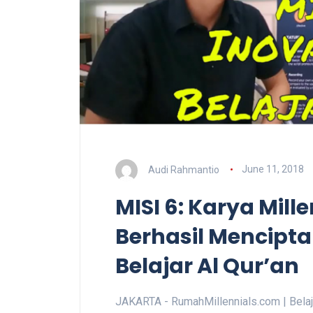
Audi Rahmantio
June 11, 2018
MISI 6: Karya Mille
Berhasil Mencipta
Belajar Al Qur’an
JAKARTA - RumahMillennials.com | Belajar