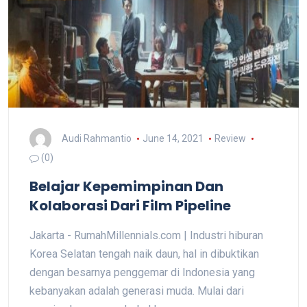
Audi Rahmantio
June 14, 2021
Review
(0)
Belajar Kepemimpinan Dan
Kolaborasi Dari Film Pipeline
Jakarta - RumahMillennials.com | Industri hiburan
Korea Selatan tengah naik daun, hal in dibuktikan
dengan besarnya penggemar di Indonesia yang
kebanyakan adalah generasi muda. Mulai dari