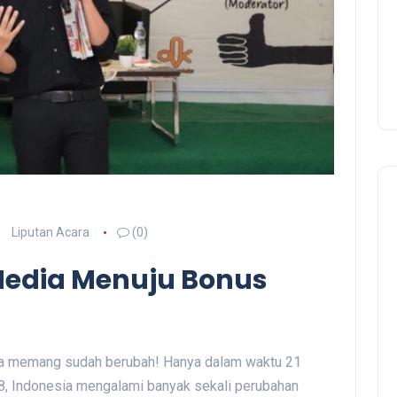
Liputan Acara
(0)
 Media Menuju Bonus
ia memang sudah berubah! Hanya dalam waktu 21
8, Indonesia mengalami banyak sekali perubahan