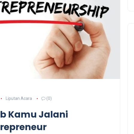
Liputan Acara
(0)
ib Kamu Jalani
trepreneur