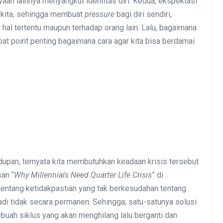
yaan lainnya menyangkut identitas diri. Kedua, ekspektasi
ri kita, sehingga membuat
pressure
bagi diri sendiri,
hal tertentu maupun terhadap orang lain. Lalu, bagaimana
pat point penting bagaimana cara agar kita bisa berdamai
dupan, ternyata kita membutuhkan keadaan krisis tersebut
san “
Why Millennials Need Quarter Life Crisis
” di
entang ketidakpastian yang tak berkesudahan tentang
rjadi tidak secara permanen. Sehingga, satu-satunya solusi
 sebuah siklus yang akan menghilang lalu berganti dan