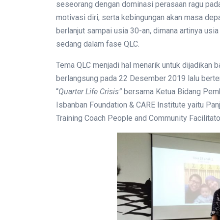
seseorang dengan dominasi perasaan ragu pada 
motivasi diri, serta kebingungan akan masa dep
berlanjut sampai usia 30-an, dimana artinya usi
sedang dalam fase QLC.
Tema QLC menjadi hal menarik untuk dijadikan ba
berlangsung pada 22 Desember 2019 lalu bertemp
“
Quarter Life Crisis”
bersama Ketua Bidang Pembe
Isbanban Foundation & CARE Institute yaitu Pan
Training Coach People and Community Facilitato