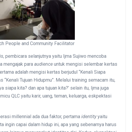
ach People and Community Facilitator
is
, pembicara selanjutnya yaitu Ijma Sujiwo mencoba
ba mengajak para
audience
untuk mengisi selembar kertas
ertama adalah mengisi kertas berjudul “Kenali Siapa
as “Kenali Tujuan Hidupmu”. Melalui training semacam itu,
siapa kita? dan apa tujuan kita?’ selain itu, Ijma juga
icu QLC yaitu karir, uang, teman, keluarga, eskpektasi
asi millennial ada dua faktor, pertama
identity
yaitu
a ingin capai dalam hidup ini, apa yang sebenarnya harus