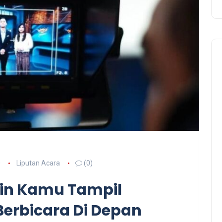
0
Liputan Acara
(0)
ikin Kamu Tampil
 Berbicara Di Depan