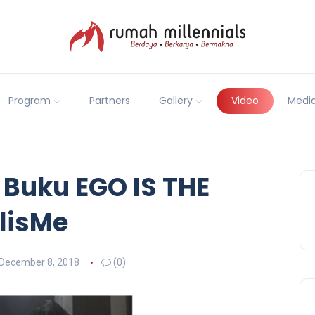
Program
Partners
Gallery
Video
Medi
 Buku EGO IS THE
lisMe
December 8, 2018
(0)