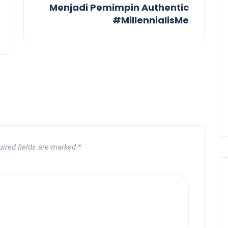
Menjadi Pemimpin Authentic
#MillennialisMe
uired fields are marked
*