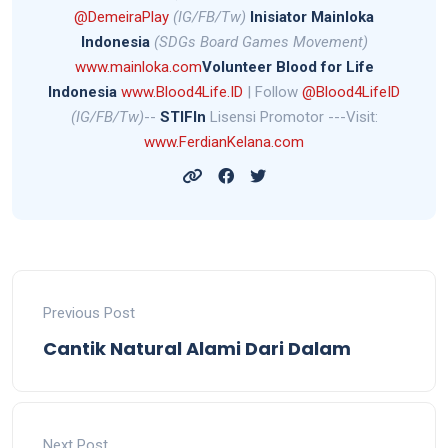
@DemeiraPlay
(IG/FB/Tw)
Inisiator Mainloka
Indonesia
(SDGs Board Games Movement)
www.mainloka.com
Volunteer Blood for Life
Indonesia
www.Blood4Life.ID
| Follow
@Blood4LifeID
(IG/FB/Tw)
--
STIFIn
Lisensi Promotor ---Visit:
www.FerdianKelana.com
Previous Post
Cantik Natural Alami Dari Dalam
Next Post