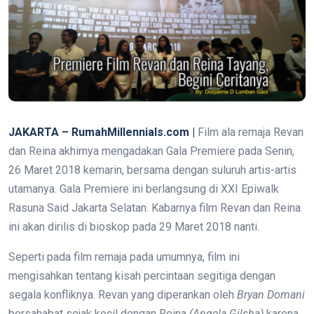
JAKARTA – RumahMillennials.com |
Film ala remaja Revan
dan Reina akhirnya mengadakan Gala Premiere pada Senin,
26 Maret 2018 kemarin, bersama dengan suluruh artis-artis
utamanya. Gala Premiere ini berlangsung di XXI Epiwalk
Rasuna Said Jakarta Selatan. Kabarnya film Revan dan Reina
ini akan dirilis di bioskop pada 29 Maret 2018 nanti.
Seperti pada film remaja pada umumnya, film ini
mengisahkan tentang kisah percintaan segitiga dengan
segala konfliknya. Revan yang diperankan oleh
Bryan Domani
bersahabat sejak kecil dengan Reina
(Angela Gilsha)
karena