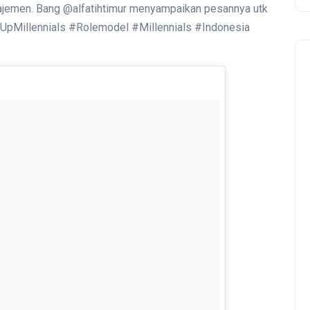
najemen. Bang @alfatihtimur menyampaikan pesannya utk
ndUpMillennials #Rolemodel #Millennials #Indonesia