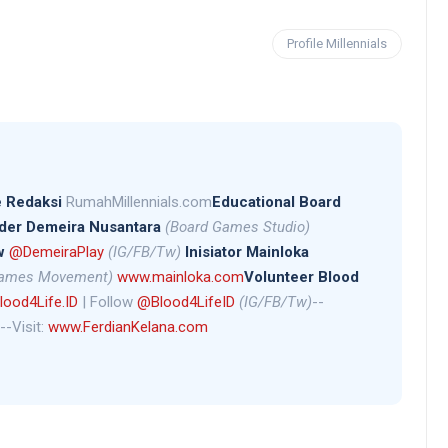
Profile Millennials
 Redaksi
RumahMillennials.com
Educational Board
der Demeira Nusantara
(Board Games Studio)
w
@DemeiraPlay
(IG/FB/Tw)
Inisiator Mainloka
Games Movement)
www.mainloka.com
Volunteer Blood
ood4Life.ID
| Follow
@Blood4LifeID
(IG/FB/Tw)
--
--Visit:
www.FerdianKelana.com