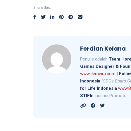
Share this:
Ferdian Kelana
Penulis adalah
Team Hore
Games Designer &
Foun
www.demeira.com
|
Follo
Indonesia
(SDGs Board 
for Life Indonesia
www.Bl
STIFIn
Lisensi Promotor -