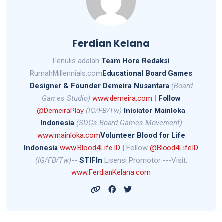
Ferdian Kelana
Penulis adalah
Team Hore Redaksi
RumahMillennials.com
Educational Board Games
Designer &
Founder Demeira Nusantara
(Board
Games Studio)
www.demeira.com
|
Follow
@DemeiraPlay
(IG/FB/Tw)
Inisiator Mainloka
Indonesia
(SDGs Board Games Movement)
www.mainloka.com
Volunteer Blood for Life
Indonesia
www.Blood4Life.ID
| Follow
@Blood4LifeID
(IG/FB/Tw)
--
STIFIn
Lisensi Promotor ---Visit:
www.FerdianKelana.com