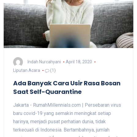
Indah Nurcahyani
April 18, 2020
Liputan Acara
(1)
Ada Banyak Cara Usir Rasa Bosan
Saat Self-Quarantine
Jakarta - RumahMillennials.com | Persebaran virus
baru covid-19 yang semakin meningkat setiap
harinya, menjadi pusat perhatian dunia, tidak
terkecuali di Indonesia. Bertambahnya, jumlah