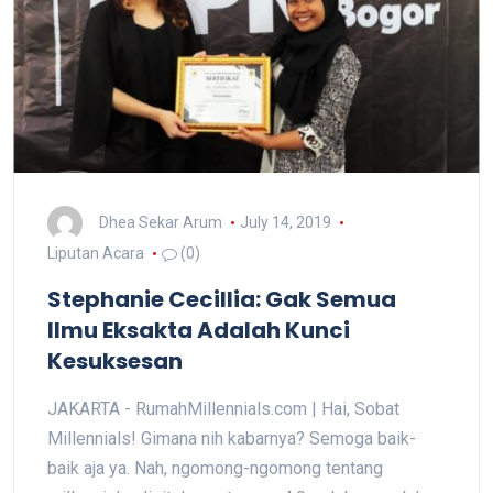
Dhea Sekar Arum
July 14, 2019
Liputan Acara
(0)
Stephanie Cecillia: Gak Semua
Ilmu Eksakta Adalah Kunci
Kesuksesan
JAKARTA - RumahMillennials.com | Hai, Sobat
Millennials! Gimana nih kabarnya? Semoga baik-
baik aja ya. Nah, ngomong-ngomong tentang