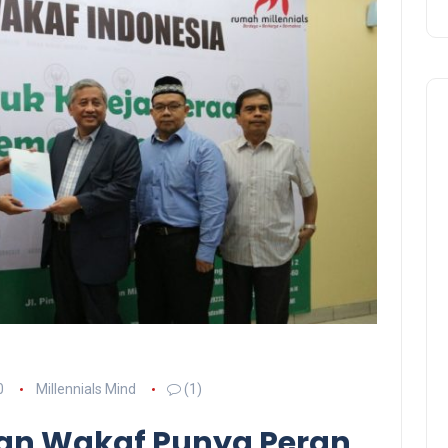
0
Millennials Mind
(1)
an Wakaf Punya Peran