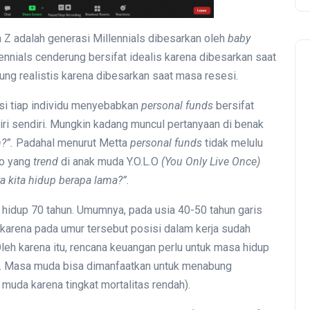
 Z adalah generasi Millennials dibesarkan oleh
baby
ennials cenderung bersifat idealis karena dibesarkan saat
ng realistis karena dibesarkan saat masa resesi.
isi tiap individu menyebabkan
personal funds
bersifat
iri sendiri. Mungkin kadang muncul pertanyaan di benak
?”.
Padahal menurut Metta
personal funds
tidak melulu
to yang
trend
di anak muda Y.O.L.O
(You Only Live Once)
kita hidup berapa lama?”.
ia hidup 70 tahun. Umumnya, pada usia 40-50 tahun garis
 karena pada umur tersebut posisi dalam kerja sudah
leh karena itu, rencana keuangan perlu untuk masa hidup
k. Masa muda bisa dimanfaatkan untuk menabung
muda karena tingkat mortalitas rendah).