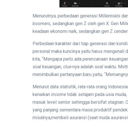
Menurutnya, perbedaan generasi Millennials dan
boomers
, sedangkan gen Z oleh gen X. Gen Mill
keadaan ekonomi naik, sedangkan gen Z cenderu
Perbedaan karakter dari tiap generasi dan kond
personal maka kuncinya yaitu harus mengenali d
kita,
“Mengapa perlu ada perencanaan keuangan
soal keuangan,
clue-
nya adalah soal waktu. Mot
menimbulkan pertanyaan baru yaitu,
“Memangnya 
Menurut data statistik, rata-rata orang Indones
kenaikan
income
tidak setajam pada usia muda,
masuk level senior sehingga bersifat stagnan. O
yang panjang sementara masa produktif pende
misalnya,membeli asuransi (saat muda asuransi 