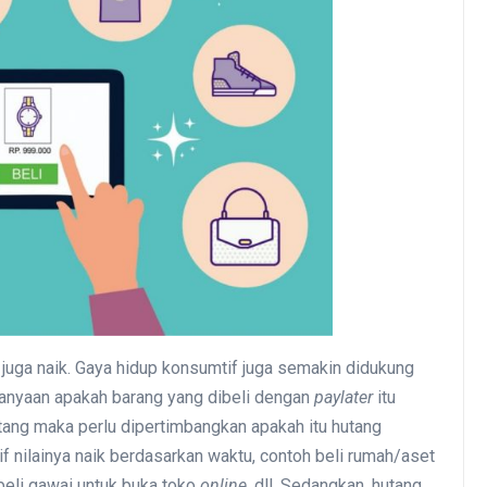
n juga naik. Gaya hidup konsumtif juga semakin didukung
anyaan apakah barang yang dibeli dengan
paylater
itu
tang maka perlu dipertimbangkan apakah itu hutang
if nilainya naik berdasarkan waktu, contoh beli rumah/aset
mbeli gawai untuk buka toko
online
, dll. Sedangkan, hutang