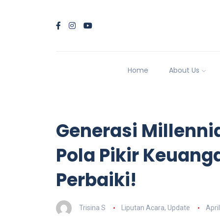
Home
About Us
Generasi Millennia
Pola Pikir Keuan
Perbaiki!
Trisina S
Liputan Acara
,
Update
Apri